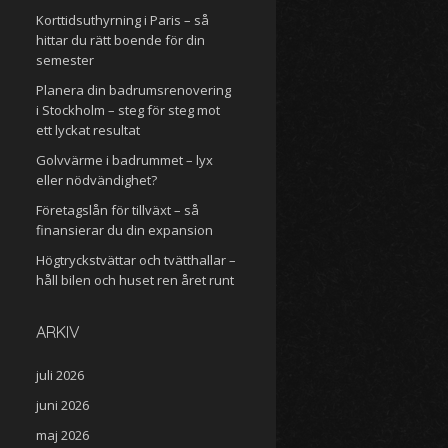
Korttidsuthyrning i Paris – så
hittar du rätt boende för din
semester
Planera din badrumsrenovering
i Stockholm – steg för steg mot
ett lyckat resultat
Golvvärme i badrummet – lyx
eller nödvändighet?
Företagslån för tillväxt – så
finansierar du din expansion
Högtryckstvättar och tvätthallar –
håll bilen och huset ren året runt
ARKIV
juli 2026
juni 2026
maj 2026