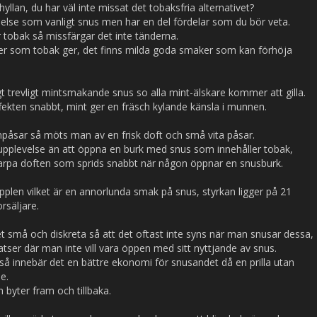
yllan, du har väl inte missat det tobaksfria alternativet?
lelse som vanligt snus men har en del fördelar som du bör veta.
r tobak så missfärgar det inte tänderna.
er som tobak ger, det finns milda goda smaker som kan förhöja
gt trevligt mintsmakande snus so alla mint-älskare kommer att gilla.
fekten snabbt, mint ger en fräsch kylande känsla i munnen.
påsar så möts man av en frisk doft och små vita påsar.
plevelse än att öppna en burk med snus som innehåller tobak,
arpa doften som sprids snabbt när någon öppnar en snusburk.
pplen vilket är en annorlunda smak på snus, styrkan ligger på 21
rsäljare.
t små och diskreta så att det oftast inte syns när man snusar dessa,
tser där man inte vill vara öppen med sitt nyttjande av snus.
så innebär det en bättre ekonomi för snusandet då en prilla utan
e.
h byter fram och tillbaka.