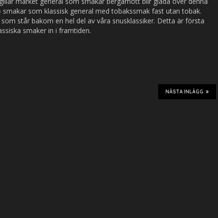
llar märket general som smakar bergamott blir glada över denna
o
smakar som klassisk general med tobakssmak fast utan tobak.
om står bakom en hel del av våra snusklassiker. Detta är första
assiska smaker in i framtiden.
NÄSTA INLÄGG