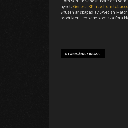
Dom som är vanesnusare och som gi
nyhet,
General XR free from tobacc
Snusen är skapad av Swedish Match s
produkten i en serie som ska föra kl
FÖREGÅENDE INLÄGG