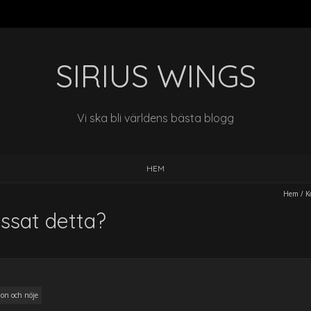
SIRIUS WINGS
Vi ska bli världens bästa blogg
HEM
Hem
/
K
issat detta?
on och nöje