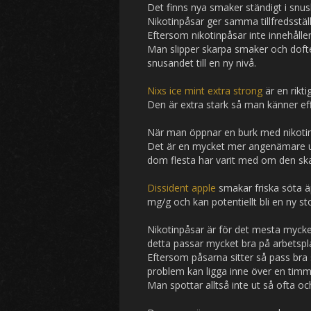
Det finns nya smaker ständigt i snush
Nikotinpåsar ger samma tillfredsstäl
Eftersom nikotinpåsar inte innehålle
Man slipper skarpa smaker och doft
snusandet till en ny nivå.
Nixs ice mint extra strong
är en rikti
Den är extra stark så man känner ef
När man öppnar en burk med nikotin
Det är en mycket mer angenämare up
dom flesta har varit med om den sk
Dissident apple
smakar friska söta ä
mg/g och kan potentiellt bli en ny sto
Nikotinpåsar är för det mesta mycke
detta passar mycket bra på arbetspla
Eftersom påsarna sitter så pass bra 
problem kan ligga inne över en timm
Man spottar alltså inte ut så ofta oc