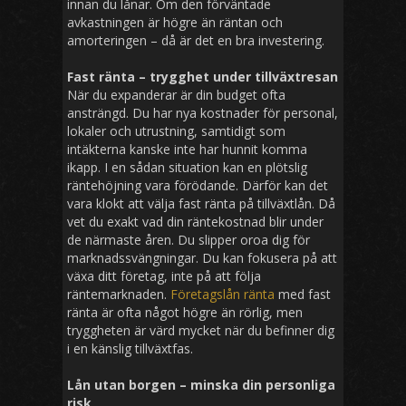
innan du lånar. Om den förväntade
avkastningen är högre än räntan och
amorteringen – då är det en bra investering.
Fast ränta – trygghet under tillväxtresan
När du expanderar är din budget ofta
ansträngd. Du har nya kostnader för personal,
lokaler och utrustning, samtidigt som
intäkterna kanske inte har hunnit komma
ikapp. I en sådan situation kan en plötslig
räntehöjning vara förödande. Därför kan det
vara klokt att välja fast ränta på tillväxtlån. Då
vet du exakt vad din räntekostnad blir under
de närmaste åren. Du slipper oroa dig för
marknadssvängningar. Du kan fokusera på att
växa ditt företag, inte på att följa
räntemarknaden.
Företagslån ränta
med fast
ränta är ofta något högre än rörlig, men
tryggheten är värd mycket när du befinner dig
i en känslig tillväxtfas.
Lån utan borgen – minska din personliga
risk