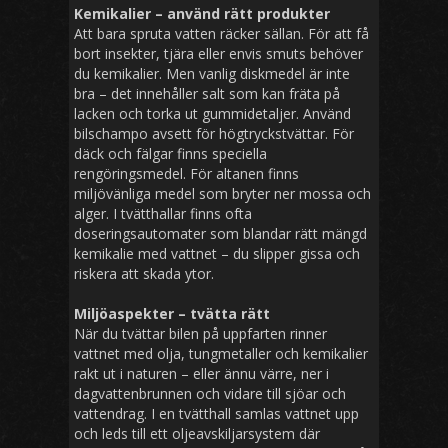
Kemikalier – använd rätt produkter
Att bara spruta vatten räcker sällan. För att få
bort insekter, tjära eller envis smuts behöver
du kemikalier. Men vanlig diskmedel är inte
bra – det innehåller salt som kan fräta på
lacken och torka ut gummidetaljer. Använd
bilschampo avsett för högtryckstvättar. För
däck och fälgar finns speciella
rengöringsmedel. För altanen finns
miljövänliga medel som bryter ner mossa och
alger. I tvätthallar finns ofta
doseringsautomater som blandar rätt mängd
kemikalie med vattnet – du slipper gissa och
riskera att skada ytor.
Miljöaspekter – tvätta rätt
När du tvättar bilen på uppfarten rinner
vattnet med olja, tungmetaller och kemikalier
rakt ut i naturen – eller ännu värre, ner i
dagvattenbrunnen och vidare till sjöar och
vattendrag. I en tvätthall samlas vattnet upp
och leds till ett oljeavskiljarsystem där