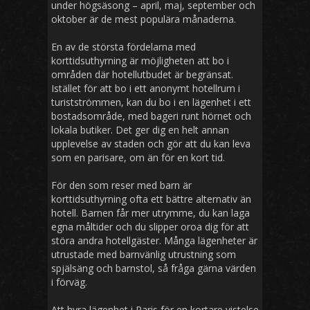
under högsäsong – april, maj, september och
oktober är de mest populära månaderna.
En av de största fördelarna med
korttidsuthyrning är möjligheten att bo i
områden där hotellutbudet är begränsat.
Istället för att bo i ett anonymt hotellrum i
turistströmmen, kan du bo i en lägenhet i ett
bostadsområde, med bageri runt hörnet och
lokala butiker. Det ger dig en helt annan
upplevelse av staden och gör att du kan leva
som en parisare, om än för en kort tid.
För den som reser med barn är
korttidsuthyrning ofta ett bättre alternativ än
hotell. Barnen får mer utrymme, du kan laga
egna måltider och du slipper oroa dig för att
störa andra hotellgäster. Många lägenheter är
utrustade med barnvänlig utrustning som
spjälsäng och barnstol, så fråga gärna värden
i förväg.
Att hyra lägenhet i Paris för en kortare vistelse