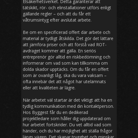
Elsäkerhetsverket. Detta garanterar att
tätskikt, rör- och elinstallationer utförs enligt
gällande regler – och att du får ett
våtrumsintyg efter avslutat arbete.
Be om en specificerad offert där arbete och
material är tydligt åtskilda. Det gör det lättare
att jämföra priser och att förstå vad ROT-
avdraget kommer att gälla. En seriös
entreprenör gör alltid en riskbedömning och
informerar om vad som kan tillkomma om
dolda skador upptäcks. Om du får en offert
som är ovanligt låg, ska du vara vaksam –
ofta innebär det att något har utelämnats
eller att kvaliteten är lägre.
När arbetet väl startar är det viktigt att ha en
tydlig kommunikation med din kontaktperson.
Hos Byggest får du en dedikerad
projektledare som håller dig uppdaterad om
hur arbetet fortskrider. Du vet alltid vad som
händer, och du har möjlighet att ställa frågor
längs vägen. Det skapar trygghet och minskar