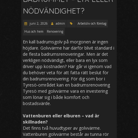
NÖDVÄNDIGHET?
juni 2, 2026
admin
Arbetsliv och företag
Hus och hem
Renovering
En kall badrumsgolv på morgonen är ingen
höjdare. Golvvärme har därför blivit standard i
de flesta badrumsrenoveringar. Men är det
verkligen nödvändigt, eller bara en lyx som
driver upp kostnaden? Här går vi igenom vad
du behöver veta för att fatta rätt beslut för
din badrumsrenovering. För dig som bor i
Tyresö-området kan en badrumsrenovering
Tyresö med golvvärme vara en investering
som lönar sig i både komfort och
bostadsvärde.
Vattenburen eller elburen – vad är
skillnaden?
Det finns två huvudtyper av golvvärme.
Vattenburen golvvärme består av tunna rör