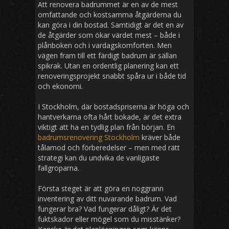
Att renovera badrummet är en av de mest
omfattande och kostsamma åtgärderna du
kan göra i din bostad. Samtidigt är det en av
de åtgärder som ökar värdet mest – både i
plånboken och i vardagskomforten. Men
vägen fram till ett färdigt badrum är sällan
spikrak. Utan en ordentlig planering kan ett
renoveringsprojekt snabbt spåra ur i både tid
och ekonomi.
I Stockholm, där bostadspriserna är höga och
hantverkarna ofta hårt bokade, är det extra
viktigt att ha en tydlig plan från början. En
badrumsrenovering Stockholm
kräver både
tålamod och förberedelser – men med rätt
strategi kan du undvika de vanligaste
fallgroparna.
Första steget är att göra en noggrann
inventering av ditt nuvarande badrum. Vad
fungerar bra? Vad fungerar dåligt? Är det
fuktskador eller mögel som du misstänker?