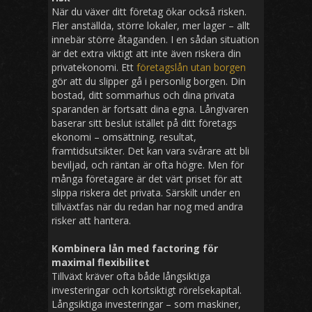
När du växer ditt företag ökar också risken.
Fler anställda, större lokaler, mer lager – allt
innebär större åtaganden. I en sådan situation
är det extra viktigt att inte även riskera din
privatekonomi. Ett
företagslån utan borgen
gör att du slipper gå i personlig borgen. Din
bostad, ditt sommarhus och dina privata
sparanden är fortsatt dina egna. Långivaren
baserar sitt beslut istället på ditt företags
ekonomi – omsättning, resultat,
framtidsutsikter. Det kan vara svårare att bli
beviljad, och räntan är ofta högre. Men för
många företagare är det värt priset för att
slippa riskera det privata. Särskilt under en
tillväxtfas när du redan har nog med andra
risker att hantera.
Kombinera lån med factoring för
maximal flexibilitet
Tillväxt kräver ofta både långsiktiga
investeringar och kortsiktigt rörelsekapital.
Långsiktiga investeringar – som maskiner,