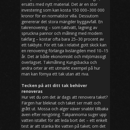
ersätts med nytt material. Det är en stor
investering som kan kosta 150 000–300 000
kronor för en normalstor villa. Dessutom
genererar det stora mängder byggavfall. En
takrenovering – som taktvätt, lagning av
spruckna pannor och målning med modern
takfärg – kostar ofta bara 25–30 procent av
ett takbyte. För ett tak i relativt gott skick kan
en renovering förlänga livslängden med 10–15
år. Det är både ekonomiskt och miljömässigt
överlägset. Takmålning Kungsbacka och
andra orter är ett utmärkt exempel på hur
man kan förnya ett tak utan att riva.
Tecken på att ditt tak behöver
renoveras
Hur vet du om det är dags att renovera taket?
Färgen har bleknat och taket ser matt och
grått ut. Mossa och alger växer snabbt tillbaka
även efter rengöring. Takpannorna suger upp
vatten istället för att leda bort det – ett enkelt
test är att stänka lite vatten på taket; om det