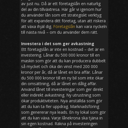
av just nu. Då är ett företagslån en naturlig
del av din tillväxtresa. Här går vi igenom hur
du använder lån som ett strategiskt verktyg
för att expandera ditt företag, utan att riskera
att växa ihjäl dig.
Företagslån
kan vara nyckeln
till nästa nivå – om du använder dem rätt.
Investera i det som ger avkastning
Ett företagslån är inte en kostnad – det är en
investering. Lånar du 500 000 kronor till en
maskin som gör att du kan producera dubbelt
så mycket och öka din vinst med 200 000
kronor per år, då är lånet en bra affär. Lånar
du 500 000 kronor till en ny bil som inte ökar
din omsättning, då är lånet en dålig affär.
Använd lånet till investeringar som ger direkt
eller indirekt avkastning. Ny utrustning som
ökar produktiviteten. Nya anställda som gör
att du kan ta fler uppdrag. Marknadsföring
som genererar nya leads. En ny lokal som gör
att du kan växa. Varje lånekrona ska tjäna in
sin egen kostnad. Räkna på investeringen