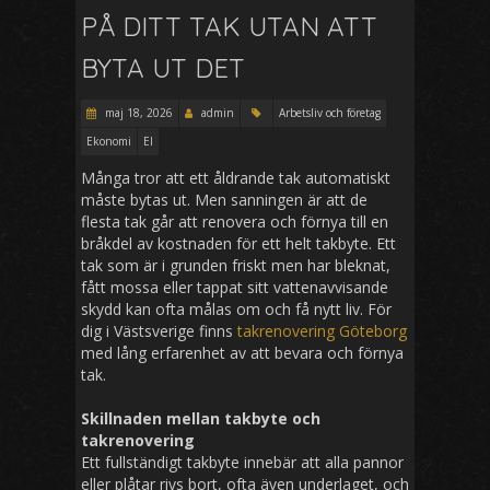
PÅ DITT TAK UTAN ATT
BYTA UT DET
maj 18, 2026
admin
Arbetsliv och företag
Ekonomi
El
Många tror att ett åldrande tak automatiskt
måste bytas ut. Men sanningen är att de
flesta tak går att renovera och förnya till en
bråkdel av kostnaden för ett helt takbyte. Ett
tak som är i grunden friskt men har bleknat,
fått mossa eller tappat sitt vattenavvisande
skydd kan ofta målas om och få nytt liv. För
dig i Västsverige finns
takrenovering Göteborg
med lång erfarenhet av att bevara och förnya
tak.
Skillnaden mellan takbyte och
takrenovering
Ett fullständigt takbyte innebär att alla pannor
eller plåtar rivs bort, ofta även underlaget, och