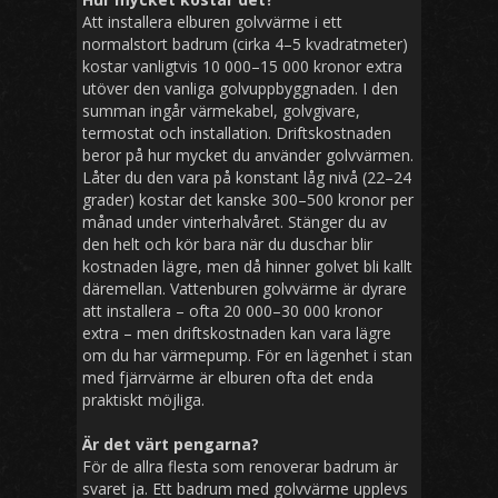
Att installera elburen golvvärme i ett
normalstort badrum (cirka 4–5 kvadratmeter)
kostar vanligtvis 10 000–15 000 kronor extra
utöver den vanliga golvuppbyggnaden. I den
summan ingår värmekabel, golvgivare,
termostat och installation. Driftskostnaden
beror på hur mycket du använder golvvärmen.
Låter du den vara på konstant låg nivå (22–24
grader) kostar det kanske 300–500 kronor per
månad under vinterhalvåret. Stänger du av
den helt och kör bara när du duschar blir
kostnaden lägre, men då hinner golvet bli kallt
däremellan. Vattenburen golvvärme är dyrare
att installera – ofta 20 000–30 000 kronor
extra – men driftskostnaden kan vara lägre
om du har värmepump. För en lägenhet i stan
med fjärrvärme är elburen ofta det enda
praktiskt möjliga.
Är det värt pengarna?
För de allra flesta som renoverar badrum är
svaret ja. Ett badrum med golvvärme upplevs