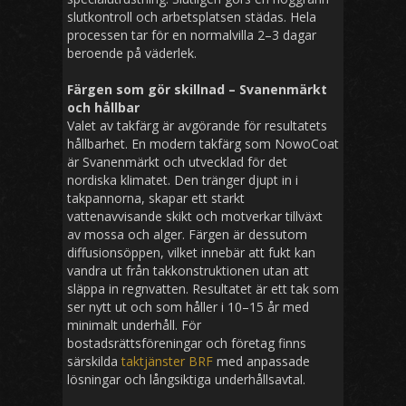
slutkontroll och arbetsplatsen städas. Hela
processen tar för en normalvilla 2–3 dagar
beroende på väderlek.
Färgen som gör skillnad – Svanenmärkt
och hållbar
Valet av takfärg är avgörande för resultatets
hållbarhet. En modern takfärg som NowoCoat
är Svanenmärkt och utvecklad för det
nordiska klimatet. Den tränger djupt in i
takpannorna, skapar ett starkt
vattenavvisande skikt och motverkar tillväxt
av mossa och alger. Färgen är dessutom
diffusio­nsöppen, vilket innebär att fukt kan
vandra ut från takkonstruktionen utan att
släppa in regnvatten. Resultatet är ett tak som
ser nytt ut och som håller i 10–15 år med
minimalt underhåll. För
bostadsrättsföreningar och företag finns
särskilda
taktjänster BRF
med anpassade
lösningar och långsiktiga underhållsavtal.