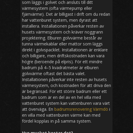
som läggs i golvet och ansluts till ditt
värmesystem (ofta värmepump eller
fjärrvärme). Det är billigast i drift om du redan
har vattenburet system, men dyrast att
installera. Installationen påverkar resten av
husets värmesystem och kräver noggrann
projektering. Elburen golvvärme består av
tunna värmekablar eller mattor som läggs
direkt i golvspacklet. Installationen är enklare
och billigare, men driftskostnaden kan vara
högre (beroende på elpris). För ett mindre
badrum på 4–5 kvadratmeter är elburen
golvvärme oftast det bästa valet.
Installationen påverkar inte resten av husets
värmesystem, och kostnaden för att driva den
är begränsad. För ett större badrum eller ett
badrum som är en del av en hel villa med
vattenburet system kan vattenburen vara värt
att överväga. En
badrumsrenovering Värmdö
i
en villa med vattenburen värme kan med
fördel kopplas in på samma system.
Hur mycket kostar det?