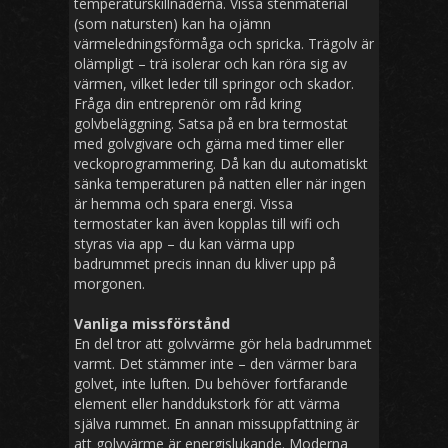
temperaturskillnaderna. Vissa stenmaterial
(som natursten) kan ha ojämn
värmeledningsförmåga och spricka. Trägolv är
olämpligt – trä isolerar och kan röra sig av
värmen, vilket leder till springor och skador.
Fråga din entreprenör om råd kring
golvbeläggning. Satsa på en bra termostat
med golvgivare och gärna med timer eller
veckoprogrammering. Då kan du automatiskt
sänka temperaturen på natten eller när ingen
är hemma och spara energi. Vissa
termostater kan även kopplas till wifi och
styras via app – du kan värma upp
badrummet precis innan du kliver upp på
morgonen.
Vanliga missförstånd
En del tror att golvvärme gör hela badrummet
varmt. Det stämmer inte – den värmer bara
golvet, inte luften. Du behöver fortfarande
element eller handdukstork för att värma
själva rummet. En annan missuppfattning är
att golvvärme är energislukande. Moderna