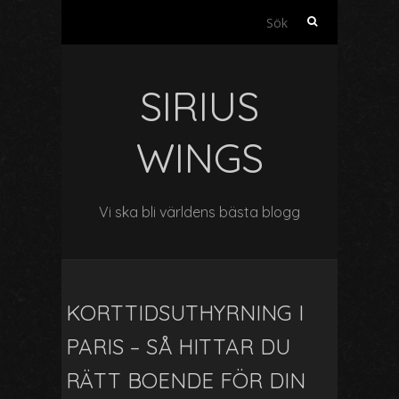
S
ö
k
e
SIRIUS
f
t
e
WINGS
r
:
Vi ska bli världens bästa blogg
KORTTIDSUTHYRNING I
PARIS – SÅ HITTAR DU
RÄTT BOENDE FÖR DIN