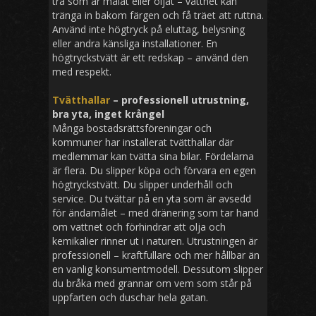
trä som är målat eller oljat – vattnet kan
tränga in bakom färgen och få träet att ruttna.
Använd inte högtryck på eluttag, belysning
eller andra känsliga installationer. En
högtryckstvätt är ett redskap – använd den
med respekt.
Tvätthallar
– professionell utrustning,
bra yta, inget krångel
Många bostadsrättsföreningar och
kommuner har installerat tvätthallar där
medlemmar kan tvätta sina bilar. Fördelarna
är flera. Du slipper köpa och förvara en egen
högtryckstvätt. Du slipper underhåll och
service. Du tvättar på en yta som är avsedd
för ändamålet – med dränering som tar hand
om vattnet och förhindrar att olja och
kemikalier rinner ut i naturen. Utrustningen är
professionell – kraftfullare och mer hållbar än
en vanlig konsumentmodell. Dessutom slipper
du bråka med grannar om vem som står på
uppfarten och duschar hela gatan.