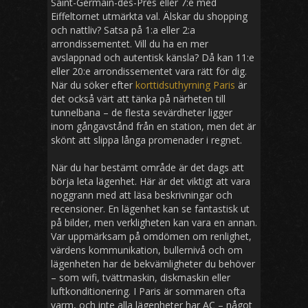
Saint-Germain-des-Prés eller 7:e med
Eiffeltornet utmärkta val. Älskar du shopping
och nattliv? Satsa på 1:a eller 2:a
arrondissementet. Vill du ha en mer
avslappnad och autentisk känsla? Då kan 11:e
eller 20:e arrondissementet vara rätt för dig.
När du söker efter
korttidsuthyrning Paris
är
det också värt att tänka på närheten till
tunnelbana – de flesta sevärdheter ligger
inom gångavstånd från en station, men det är
skönt att slippa långa promenader i regnet.
När du har bestämt område är det dags att
börja leta lägenhet. Här är det viktigt att vara
noggrann med att läsa beskrivningar och
recensioner. En lägenhet kan se fantastisk ut
på bilder, men verkligheten kan vara en annan.
Var uppmärksam på omdömen om renlighet,
värdens kommunikation, bullernivå och om
lägenheten har de bekvämligheter du behöver
– som wifi, tvättmaskin, diskmaskin eller
luftkonditionering. I Paris är sommaren ofta
varm, och inte alla lägenheter har AC – något