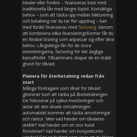
lokaler eller fordon – finansieras bäst med
traditionella lån med längre löptid. Kortsiktiga
behov – som att täcka upp mellan fakturering
och betalning när du tar fler uppdrag – kan
med fördel finansieras med
factoring
. Genom
att kombinera olika finansieringsformer får du
en flexibel lösning som anpassar sig efter dina
behov. Långsiktiga lån för de stora
investeringarna, factoring för det dagliga
kassaflödet. Tillsammans skapar de en stabil
grund för tillväxt.
Planera för återbetalning redan från
start
Många företagare som lånar för tillväxt
glömmer bort att tänka på återbetalningen.
De fokuserar på själva investeringen och
antar att den ökade omsättningen
automatiskt kommer att täcka amorteringar
och räntor. Men vad händer om tillväxten
uteblir? Vad händer om en stor kund
försvinner? Vad händer om konjunkturen