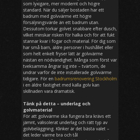
som lyxigare, mer modernt och högre
standard. När du säljer bostaden har ett
badrum med golvvärme ett högre
försäljningsvärde än ett badrum utan.
Dessutom torkar golvet snabbare efter dusch,
vilket minskar risken för halka och för att fukt
stannar kvar i fogar och material. För dig som
har små barn, äldre personer i hushållet eller
som helt enkelt fryser lätt är golvvärme
nästan en nödvändighet. Många som först var
tveksamma ångrar sig inte – tvärtom, de
undrar varför de inte installerade golvvärme
tidigare. För en
badrumsrenovering Stockholm
i en äldre fastighet med kalla golv kan
skillnaden vara dramatisk.
Tänk på detta – underlag och
golvmaterial
För att golvvärme ska fungera bra krävs ett
jämnt, välisolerat underlag och rätt typ av
golvbeläggning. Klinker är det bästa valet –
det leder värme bra och tål