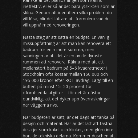
Kanske är det planlösningen som känns
ineffektiv, eller så är det bara ytskikten som är
slitna. Genom att identifiera vilka problem du
vill lösa, blir det lättare att formulera vad du
vill uppnå med renoveringen.
Nästa steg är att sätta en budget. En vanlig
missuppfattning är att man kan renovera ett
badrum för en mindre summa, men
sanningen är att det är en av de dyraste
rummen att renovera. Räkna med att ett
mellanstort badrum på 5–6 kvadratmeter i
Stockholm ofta kostar mellan 150 000 och
195 000 kronor efter ROT-avdrag. Lägg till en
buffert på minst 15–20 procent för
oförutsedda utgifter – för det är nästan
oundvikligt att det dyker upp överraskningar
när väggarna rivs.
När budgeten är satt, är det dags att tänka på
design och material. Här är det lätt att fastna i
detaljer som kakel och klinker, men glöm inte
bort de tekniska delarna. Kommer duschen att