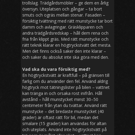
trollslag. Trädgårdsmöbler – ge dem en årlig
översyn. Uteplatsen och gångar – ta bort
smuts och ogräs mellan stenar. Fasaden –
försiktig tvättning med rätt munstycke tar bort
damm och avlagringar. Gräsklipparen och
andra trädgårdsredskap – håll dem rena och
fria från klippt gräs. Med rätt munstycke och
rätt teknik klarar en högtryckstvätt det mesta.
Men det finns också saker den inte klarar –
och saker du absolut inte ska göra med den.
Vad ska du vara försiktig med?
En högtryckstvätt är kraftfull – på gränsen till
farlig om du använder den fel. Använd aldrig
högtryck mot tätningslister på bilen – vattnet
kan tränga in och orsaka rost inifrån. Håll
avstånd – håll munstycket minst 30–50
centimeter från ytan du tvättar. Använd rätt
munstycke – det bredaste munstycket (40
grader) är oftast rätt för bil, medan det
smalare (15 grader) kan användas för altan
och uteplats. Använd inte högtryckstvätt på