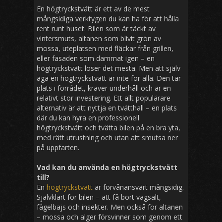
En högtryckstvätt är ett av de mest
mångsidiga verktygen du kan ha för att hålla
rent runt huset. Bilen som är täckt av
vintersmuts, altanen som blivit grön av
mossa, uteplatsen med fläckar från grillen,
eller fasaden som dammat igen – en
högtryckstvätt löser det mesta. Men att själv
äga en högtryckstvätt är inte för alla. Den tar
plats i förrådet, kräver underhåll och är en
relativt stor investering. Ett allt populärare
alternativ är att nyttja en tvätthall – en plats
där du kan hyra en professionell
högtryckstvätt och tvätta bilen på en bra yta,
med rätt utrustning och utan att smutsa ner
på uppfarten.
Vad kan du använda en högtryckstvätt
till?
En
högtryckstvätt
är förvånansvärt mångsidig.
Självklart för bilen – att få bort vägsalt,
fågelbajs och insekter. Men också för altanen
– mossa och alger försvinner som genom ett