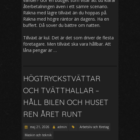
vänder? Gör en budget som visar att du klarar
återbetalningen även i ett sämre scenario.
Räkna med lägre tillväxt än du hoppas på.
Räkna med högre räntor än dagens. Ha en
buffert. Då sover du bättre om natten.
Tillväxt är kul. Det är det som driver de flesta
företagare. Men tillväxt ska vara hållbar. Att
låna pengar är …
HÖGTRYCKSTVÄTTAR
OCH TVÄTTHALLAR –
HÅLL BILEN OCH HUSET
REN ÅRET RUNT
maj 21, 2026
admin
Arbetsliv och företag
Maskin och teknik