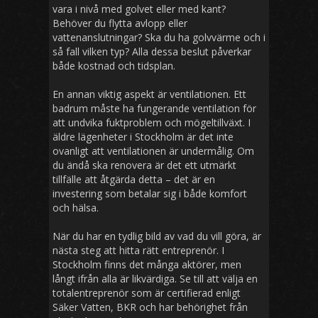
vara i nivå med golvet eller med kant?
Behöver du flytta avlopp eller
vattenanslutningar? Ska du ha golvvärme och i
så fall vilken typ? Alla dessa beslut påverkar
både kostnad och tidsplan.
En annan viktig aspekt är ventilationen. Ett
badrum måste ha fungerande ventilation för
att undvika fuktproblem och mögeltillväxt. I
äldre lägenheter i Stockholm är det inte
ovanligt att ventilationen är undermålig. Om
du ändå ska renovera är det ett utmärkt
tillfälle att åtgärda detta – det är en
investering som betalar sig i både komfort
och hälsa.
När du har en tydlig bild av vad du vill göra, är
nästa steg att hitta rätt entreprenör. I
Stockholm finns det många aktörer, men
långt ifrån alla är likvärdiga. Se till att välja en
totalentreprenör som är certifierad enligt
Säker Vatten, BKR och har behörighet från