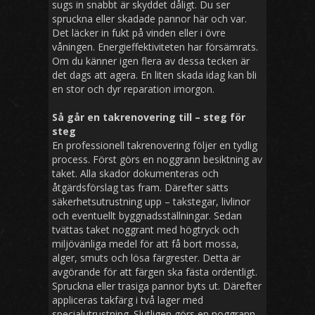
sugs in snabbt är skyddet dåligt. Du ser
spruckna eller skadade pannor här och var.
Det läcker in fukt på vinden eller i övre
våningen. Energieffektiviteten har försämrats.
Om du känner igen flera av dessa tecken är
det dags att agera. En liten skada idag kan bli
en stor och dyr reparation imorgon.
Så går en takrenovering till – steg för
steg
En professionell takrenovering följer en tydlig
process. Först görs en noggrann besiktning av
taket. Alla skador dokumenteras och
åtgärdsförslag tas fram. Därefter sätts
säkerhetsutrustning upp – takstegar, livlinor
och eventuellt byggnadsställningar. Sedan
tvättas taket noggrant med högtryck och
miljövänliga medel för att få bort mossa,
alger, smuts och lösa färgrester. Detta är
avgörande för att färgen ska fästa ordentligt.
Spruckna eller trasiga pannor byts ut. Därefter
appliceras takfärg i två lager med
specialutrustning. Slutligen görs en noggrann