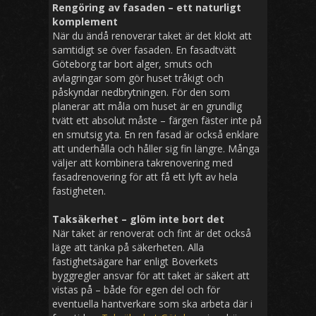
Rengöring av fasaden – ett naturligt
komplement
När du ändå renoverar taket är det klokt att
samtidigt se över fasaden. En fasadtvätt
Göteborg tar bort alger, smuts och
avlagringar som gör huset tråkigt och
påskyndar nedbrytningen. För den som
planerar att måla om huset är en grundlig
tvätt ett absolut måste – färgen fäster inte på
en smutsig yta. En ren fasad är också enklare
att underhålla och håller sig fin längre. Många
väljer att kombinera takrenovering med
fasadrenovering för att få ett lyft av hela
fastigheten.
Taksäkerhet – glöm inte bort det
När taket är renoverat och fint är det också
läge att tänka på säkerheten. Alla
fastighetsägare har enligt Boverkets
byggregler ansvar för att taket är säkert att
vistas på – både för egen del och för
eventuella hantverkare som ska arbeta där i