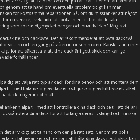
och det är viktigt att ta hand om den på rätt sätt. Genom att lämna in
och genom att ta hand om eventuella problem tidigt kan man
a risken för kostsamma reparationer. Så, om du misstänker att något
s för en service, tveka inte att boka in en tid hos din lokala
tering som sparar dig mycket pengar och huvudvärk på lång sikt.
r däckskifte och däckbyte. Det är rekommenderat att byta däck två
inför vintern och en gång på våren inför sommaren. Kanske ännu mer
iktigt för att säkerställa att dina däck är i gott skick och kan ge
ka väderförhållanden.
lpa dig att välja rätt typ av däck för dina behov och att montera dem
pa till med balansering av däcken och justering av lufttrycket, vilket
dina däck fungerar optimalt.
kaniker hjälpa till med att kontrollera dina däck och se till att de är i
 också rotera dina däck för att förlänga deras livslängd och minska
och det är viktigt att ta hand om den på rätt sätt. Genom att boka
erfaren bilmekaniker och genom att hålla dina däck i gott skick kan