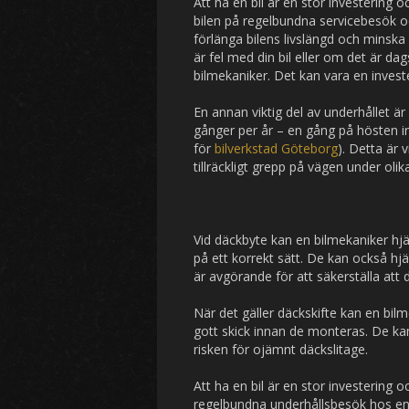
Att ha en bil är en stor investering 
bilen på regelbundna servicebesök 
förlänga bilens livslängd och minsk
är fel med din bil eller om det är dag
bilmekaniker. Det kan vara en inves
En annan viktig del av underhållet ä
gånger per år – en gång på hösten 
för
bilverkstad Göteborg
). Detta är v
tillräckligt grepp på vägen under oli
Vid däckbyte kan en bilmekaniker hjä
på ett korrekt sätt. De kan också hjäl
är avgörande för att säkerställa att 
När det gäller däckskifte kan en bilme
gott skick innan de monteras. De kan
risken för ojämnt däckslitage.
Att ha en bil är en stor investering 
regelbundna underhållsbesök hos en 