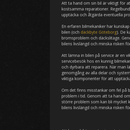
Att ta hand om sin bil är viktigt för 
kostsamma reparationer. Regelbundn
upptäcka och åtgärda eventuella probl
En erfaren bilmekaniker har kunskap
bilen (och
däckbyte Göteborg
). De k
bromsproblem och däckslitage. Geno
bilens livslängd och minska risken för
Att lämna in bilen på service är en v
servicebesök hos en kunnig bilmekani
och dyrbara att reparera. När man lä
genomgång av alla delar och system.
viktiga komponenter för att upptäck
Om det finns misstankar om fel på bil
problem i tid. Genom att ta hand om
större problem som kan bli mycket 
bilens livslängd och minska risken fö