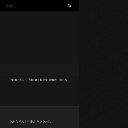
S
ö
k
e
f
t
e
r
:
Hem
/
Bilar
/
Elbilar
/
Bilens behov i fokus
SENASTE INLÄGGEN