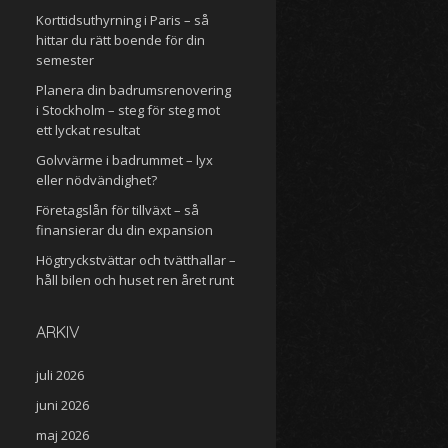
Korttidsuthyrning i Paris – så
hittar du rätt boende för din
semester
Planera din badrumsrenovering
i Stockholm – steg för steg mot
ett lyckat resultat
Golvvärme i badrummet – lyx
eller nödvändighet?
Företagslån för tillväxt – så
finansierar du din expansion
Högtryckstvättar och tvätthallar –
håll bilen och huset ren året runt
ARKIV
juli 2026
juni 2026
maj 2026