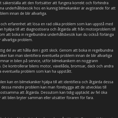
att säkerställa att den fortsätter att fungera korrekt och förhindra
a underhållsbesök hos en kunnig bilmekaniker är avgörande för att
em innan de blir allvarliga.
 och erfarenhet att lösa en rad olika problem som kan uppstå med
an hjälpa till att diagnostisera och åtgärda allt från motorproblem till
m att boka in regelbundna underhållsbesök kan du också förlänga
 allvarliga problem.
iktig del av att hålla den i gott skick. Genom att boka in regelbundna
ker kan man identifiera eventuella problem innan de blir allvarliga
mnar in bilen på service, utför bilmekanikern en noggrann
 De kontrollerar bilens motor, växellåda, bromsar, däck och andra
a eventuella problem som kan ha uppstått.
en kan en bilmekaniker hjälpa till att identifiera och åtgärda dessa
 dessa mindre problem kan man förebygga att de utvecklas till
kostsamma att åtgärda. Dessutom kan tidig upptäckt av fel öka
r att bilen bryter samman eller utsätter föraren för fara.