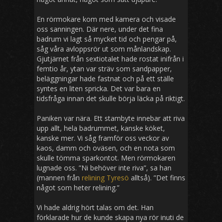
En rörmokare kom med kamera och visade
oss sanningen. Där nere, under det fina
badrum vi lagt så mycket tid och pengar på,
såg våra avloppsrör ut som månlandskap.
Gjutjärnet från sextiotalet hade rostat inifrån i
femtio år, ytan var sträv som sandpapper,
beläggningar hade fastnat och på ett ställe
syntes en liten spricka. Det var bara en
tidsfråga innan det skulle börja läcka på riktigt.
Paniken var nära. Ett stambyte innebar att riva
upp allt, hela badrummet, kanske köket,
kanske mer. Vi såg framför oss veckor av
kaos, damm och oväsen, och en nota som
skulle tömma sparkontot. Men rörmokaren
lugnade oss. ”Ni behöver inte riva”, sa han
(mannen från
relining Tyresö
alltså). ”Det finns
något som heter relining.”
Vi hade aldrig hört talas om det. Han
förklarade hur de kunde skapa nya rör inuti de