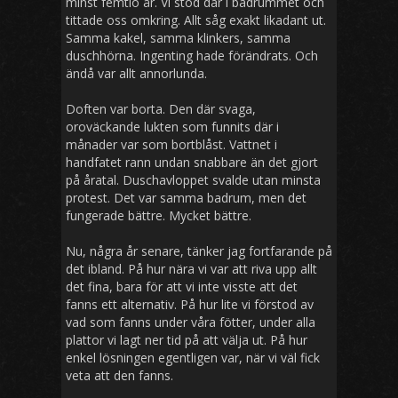
minst femtio år. Vi stod där i badrummet och
tittade oss omkring. Allt såg exakt likadant ut.
Samma kakel, samma klinkers, samma
duschhörna. Ingenting hade förändrats. Och
ändå var allt annorlunda.
Doften var borta. Den där svaga,
oroväckande lukten som funnits där i
månader var som bortblåst. Vattnet i
handfatet rann undan snabbare än det gjort
på åratal. Duschavloppet svalde utan minsta
protest. Det var samma badrum, men det
fungerade bättre. Mycket bättre.
Nu, några år senare, tänker jag fortfarande på
det ibland. På hur nära vi var att riva upp allt
det fina, bara för att vi inte visste att det
fanns ett alternativ. På hur lite vi förstod av
vad som fanns under våra fötter, under alla
plattor vi lagt ner tid på att välja ut. På hur
enkel lösningen egentligen var, när vi väl fick
veta att den fanns.