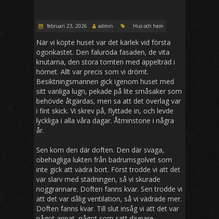
februari 23, 2026
admin
Hus och hem
När vi köpte huset var det kärlek vid första
ögonkastet. Den faluröda fasaden, de vita
knutarna, den stora tomten med äppelträd i
hörnet. Allt var precis som vi drömt.
Besiktningsmannen gick igenom huset med
sitt vanliga lugn, pekade på lite småsaker som
behövde åtgärdas, men sa att det överlag var
i fint skick. Vi skrev på, flyttade in, och levde
lyckliga i alla våra dagar. Åtminstone i några
år.
Sen kom den där doften. Den där svaga,
obehagliga lukten från badrumsgolvet som
inte gick att vädra bort. Först trodde vi att det
var slarv med städningen, så vi skurade
noggrannare. Doften fanns kvar. Sen trodde vi
att det var dålig ventilation, så vi vädrade mer.
Doften fanns kvar. Till slut insåg vi att det var
något annat, något som satt djupare.