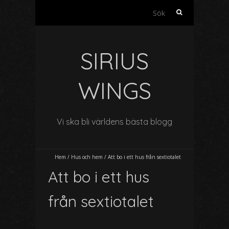
S
ö
k
e
SIRIUS
f
t
e
WINGS
r
:
Vi ska bli världens bästa blogg
Hem
/
Hus och hem
/
Att bo i ett hus från sextiotalet
Att bo i ett hus
från sextiotalet