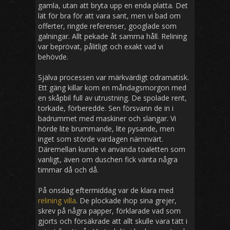
gamla, utan att bryta upp en enda platta. Det
lät för bra för att vara sant, men vi bad om
offerter, ringde referenser, googlade som
galningar. Allt pekade åt samma håll. Relining
var beprövat, pålitligt och exakt vad vi
behövde.
Själva processen var märkvärdigt odramatisk.
Ett gäng killar kom en måndagsmorgon med
en skåpbil full av utrustning. De spolade rent,
torkade, förberedde. Sen försvann de in i
badrummet med maskiner och slangar. Vi
hörde lite brummande, lite pysande, men
inget som störde vardagen nämnvärt.
Däremellan kunde vi använda toaletten som
vanligt, även om duschen fick vänta några
timmar då och då.
På onsdag eftermiddag var de klara med
relining villa
. De plockade ihop sina grejer,
skrev på några papper, förklarade vad som
gjorts och försäkrade att allt skulle vara tätt i