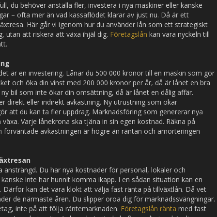
ull, du behöver anställa fler, investera i nya maskiner eller kanske
ngar – ofta mer än vad kassaflödet klarar av just nu. Då är ett
llväxtresa. Här går vi igenom hur du använder lån som ett strategiskt
, utan att riskera att växa ihjäl dig.
Företagslån
kan vara nyckeln till
tt.
ing
 det är en investering. Lånar du 500 000 kronor till en maskin som gör
ket och öka din vinst med 200 000 kronor per år, då är lånet en bra
 ny bil som inte ökar din omsättning, då är lånet en dålig affär.
er direkt eller indirekt avkastning. Ny utrustning som ökar
gör att du kan ta fler uppdrag. Marknadsföring som genererar nya
n växa. Varje lånekrona ska tjäna in sin egen kostnad. Räkna på
en förväntade avkastningen är högre än räntan och amorteringen –
växtresan
a ansträngd. Du har nya kostnader för personal, lokaler och
 kanske inte har hunnit komma ikapp. I en sådan situation kan en
Därför kan det vara klokt att välja fast ränta på tillväxtlån. Då vet
under de närmaste åren. Du slipper oroa dig för marknadssvängningar.
etag, inte på att följa räntemarknaden.
Företagslån ränta
med fast