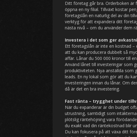
Ditt företag går bra. Orderboken är f
öppna en ny filial. Tillväxt kostar pe
företagslån en naturlig del av din ti
verktyg för att expandera ditt företag
nästa nivå – om du använder dem rä
Investera i det som ger avkastn
Ett företagslån är inte en kostnad –
att du kan producera dubbelt så myc
affär. Lånar du 500 000 kronor till en
Använd lånet till investeringar som g
produktiviteten. Nya anställda som 
leads. En ny lokal som gör att du ka
investeringen innan du lånar. Om d
då är det en bra investering.
Fast ränta – trygghet under till
När du expanderar är din budget oft
utrustning, samtidigt som intäkterna
plötslig räntehöjning vara förödande. 
du exakt vad din räntekostnad blir 
Du kan fokusera på att växa ditt för