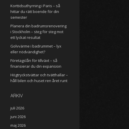
Korttidsuthyrning i Paris – så
hittar du rätt boende för din
semester
Planera din badrumsrenovering
i Stockholm – steg för steg mot
ett lyckat resultat
Golvvärme i badrummet – lyx
eller nödvändighet?
Företagslån för tillväxt – så
finansierar du din expansion
Högtryckstvättar och tvätthallar –
håll bilen och huset ren året runt
ARKIV
juli 2026
juni 2026
maj 2026