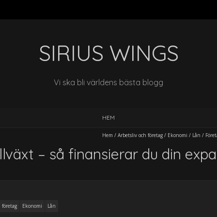
SIRIUS WINGS
Vi ska bli världens bästa blogg
HEM
Hem
/
Arbetsliv och företag
/
Ekonomi
/
Lån
/
Föret
llväxt – så finansierar du din exp
 företag
Ekonomi
Lån