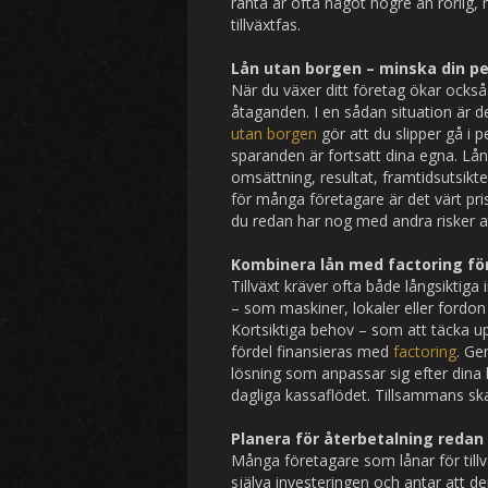
ränta är ofta något högre än rörlig,
tillväxtfas.
Lån utan borgen – minska din pe
När du växer ditt företag ökar också r
åtaganden. I en sådan situation är de
utan borgen
gör att du slipper gå i 
sparanden är fortsatt dina egna. Lång
omsättning, resultat, framtidsutsikte
för många företagare är det värt prise
du redan har nog med andra risker a
Kombinera lån med factoring för
Tillväxt kräver ofta både långsiktiga 
– som maskiner, lokaler eller fordon 
Kortsiktiga behov – som att täcka up
fördel finansieras med
factoring
. Ge
lösning som anpassar sig efter dina b
dagliga kassaflödet. Tillsammans skap
Planera för återbetalning redan 
Många företagare som lånar för till
själva investeringen och antar att