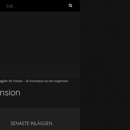
S
ö
k
e
f
t
e
r
:
agslån för tillväxt – så finansierar du din expansion
ansion
SENASTE INLÄGGEN