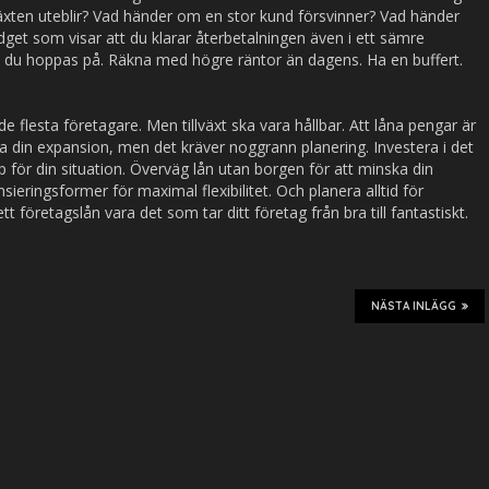
äxten uteblir? Vad händer om en stor kund försvinner? Vad händer
et som visar att du klarar återbetalningen även i ett sämre
än du hoppas på. Räkna med högre räntor än dagens. Ha en buffert.
 de flesta företagare. Men tillväxt ska vara hållbar. Att låna pengar är
rera din expansion, men det kräver noggrann planering. Investera i det
p för din situation. Överväg lån utan borgen för att minska din
sieringsformer för maximal flexibilitet. Och planera alltid för
tt företagslån vara det som tar ditt företag från bra till fantastiskt.
NÄSTA INLÄGG