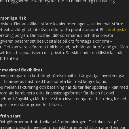
 men tryggheten är värd mycket när du befinner dig i en känslig
rsonliga risk
isken. Fler anställda, större lokaler, mer lager – allt innebär större
t extra viktigt att inte även riskera din privatekonomi. Ett
företagslån
personlig borgen. Din bostad, ditt sommarhus och dina privata
ivaren baserar sitt beslut istället på ditt företags ekonomi –
r. Det kan vara svårare att bli beviljad, och räntan är ofta högre. Men
t för att slippa riskera det privata. Särskilt under en tillväxtfas när
tt hantera.
 maximal flexibilitet
investeringar och kortsiktigt rörelsekapital. Långsiktiga investeringar
– finansieras bäst med traditionella lån med längre löptid.
p mellan fakturering och betalning när du tar fler uppdrag – kan med
nom att kombinera olika finansieringsformer får du en flexibel
ehov. Långsiktiga lån för de stora investeringarna, factoring för det
ar de en stabil grund för tillväxt.
från start
växt glömmer bort att tänka på återbetalningen. De fokuserar på
 den ökade omsättningen automatiskt kommer att täcka amorteringar